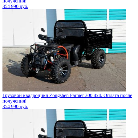
получения!
354 990
руб.
Грузовой квадроцикл Zongshen Farmer 300 4х4. Оплата после
получения!
354 990
руб.