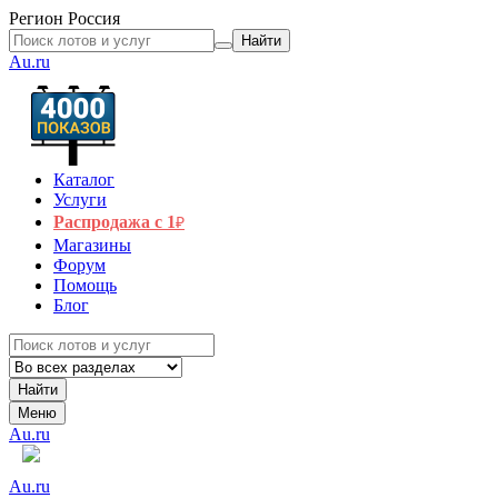
Регион
Россия
Найти
Au.ru
Каталог
Услуги
Распродажа с 1
₽
Магазины
Форум
Помощь
Блог
Найти
Меню
Au.ru
Au.ru