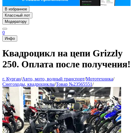
В избранное
Классный лот
Модератору
0
Инфо
Квадроцикл на цепи Grizzly
250. Оплата после получения!
г. Курган
/
Авто, мото, водный транспорт
/
Мототехника
/
Снегоходы, квадроциклы
/
Товар №23565551
/