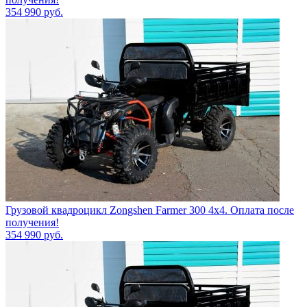
354 990
руб.
Грузовой квадроцикл Zongshen Farmer 300 4х4. Оплата после
получения!
354 990
руб.