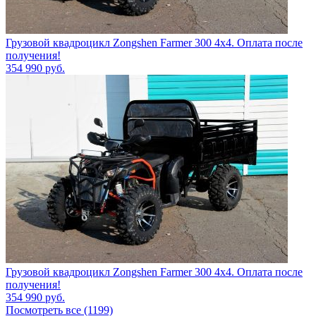
Грузовой квадроцикл Zongshen Farmer 300 4х4. Оплата после
получения!
354 990
руб.
Грузовой квадроцикл Zongshen Farmer 300 4х4. Оплата после
получения!
354 990
руб.
Посмотреть все (1199)