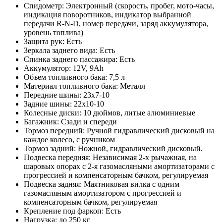
Спидометр: Электронный (скорость, пробег, мото-часы,
индикация поворотников, индикатор выбранной
передачи R-N-D, номер передачи, заряд аккумулятора,
уровень топлива)
Защита рук: Есть
Зеркала заднего вида: Есть
Спинка заднего пассажира: Есть
Аккумулятор: 12V, 9Ah
Объем топливного бака: 7,5 л
Материал топливного бака: Металл
Передние шины: 23х7-10
Задние шины: 22х10-10
Колесные диски: 10 дюймов, литые алюминиевые
Багажник: Сзади и спереди
Тормоз передний: Ручной гидравлический дисковый на
каждое колесо, с ручником
Тормоз задний: Ножной, гидравлический дисковый.
Подвеска передняя: Независимая 2-х рычажная, на
шаровых опорах с 2-я газомасляными амортизаторами с
прогрессией и компенсаторным бачком, регулируемая
Подвеска задняя: Маятниковая вилка с одним
газомасляным амортизатором с прогрессией и
компенсаторным бачком, регулируемая
Крепление под фаркоп: Есть
Нагрузка: до 250 кг