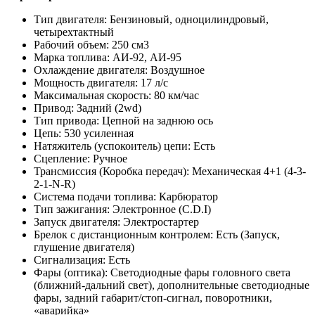
Тип двигателя: Бензиновый, одноцилиндровый,
четырехтактный
Рабочий объем: 250 см3
Марка топлива: АИ-92, АИ-95
Охлаждение двигателя: Воздушное
Мощность двигателя: 17 л/с
Максимальная скорость: 80 км/час
Привод: Задний (2wd)
Тип привода: Цепной на заднюю ось
Цепь: 530 усиленная
Натяжитель (успокоитель) цепи: Есть
Сцепление: Ручное
Трансмиссия (Коробка передач): Механическая 4+1 (4-3-
2-1-N-R)
Система подачи топлива: Карбюратор
Тип зажигания: Электронное (C.D.I)
Запуск двигателя: Электростартер
Брелок с дистанционным контролем: Есть (Запуск,
глушение двигателя)
Сигнализация: Есть
Фары (оптика): Светодиодные фары головного света
(ближний-дальний свет), дополнительные светодиодные
фары, задний габарит/стоп-сигнал, поворотники,
«аварийка»