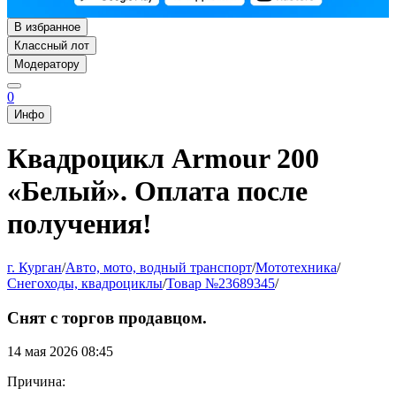
В избранное
Классный лот
Модератору
0
Инфо
Квадроцикл Armour 200
«Белый». Оплата после
получения!
г. Курган
/
Авто, мото, водный транспорт
/
Мототехника
/
Снегоходы, квадроциклы
/
Товар №23689345
/
Снят с торгов продавцом.
14 мая 2026 08:45
Причина: