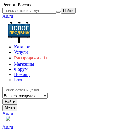
Регион
Россия
Найти
Au.ru
Каталог
Услуги
Распродажа с 1
₽
Магазины
Форум
Помощь
Блог
Найти
Меню
Au.ru
Au.ru