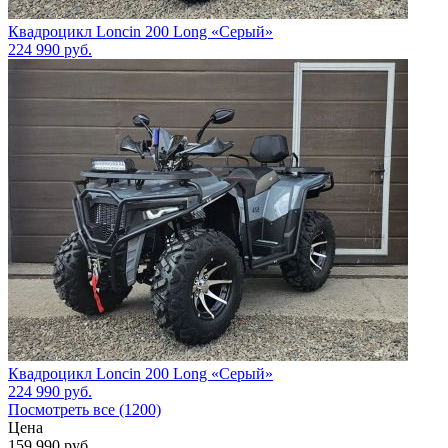
Квадроцикл Loncin 200 Long «Серый»
224 990
руб.
Квадроцикл Loncin 200 Long «Серый»
224 990
руб.
Посмотреть все (1200)
Цена
159 990
руб.